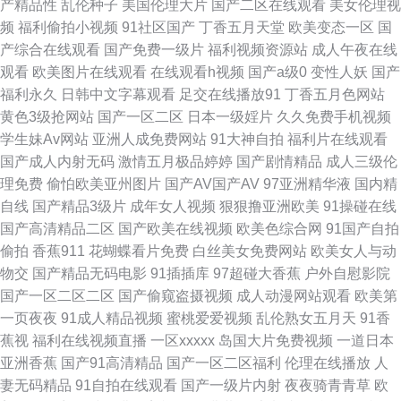
产精品性
乱伦种子
美国伦理大片
国产二区在线观看
美女伦理视
频
福利偷拍小视频
91社区国产
丁香五月天堂
欧美变态一区
国
页 91在线观 www91做爱 福利91高清 九九这里是精品 欧美色淫网 日韩轮理
产综合在线观看
国产免费一级片
福利视频资源站
成人午夜在线
观看
欧美图片在线观看
在线观看h视频
国产a级0
变性人妖
国产
天天干天天日本 最新三级片网站 www日夜夜无码 国产一二三 蜜桃网91 天
福利永久
日韩中文字幕观看
足交在线播放91
丁香五月色网站
黄色3级抢网站
国产一区二区
日本一级婬片
久久免费手机视频
堂福利导航 91草人网站 超碰人人肏 韩国青草在线视频 青青草欧美在线 婷婷
学生妹Av网站
亚洲人成免费网站
91大神自拍
福利片在线观看
国产成人内射无码
激情五月极品婷婷
国产剧情精品
成人三级伦
午夜剧场 91黄色爆菊 AV午夜资源 国产AV线上 黑人草逼 玖玖在线精品 欧美
理免费
偷怕欧美亚州图片
国产AV国产AV
97亚洲精华液
国内精
自线
国产精品3级片
成年女人视频
狠狠撸亚洲欧美
91操碰在线
亚州色的图 午夜福利禽 91蝌蚪tv视频 AV菠萝 超碰在线中文 韩国不卡无码的
国产高清精品二区
国产欧美在线视频
欧美色综合网
91国产自拍
偷拍
香蕉911
花蝴蝶看片免费
白丝美女免费网站
欧美女人与动
欧洲色爱 人妖乱搞人妖人妖 岛国精品资源网站 欧美操逼网 五月婷婷不卡网
物交
国产精品无码电影
91插插库
97超碰大香蕉
户外自慰影院
国产一区二区二区
国产偷窥盗摄视频
成人动漫网站观看
欧美第
中文国产 影音先锋午夜福利 97资源在线 韩国无码影院 探花精选AV 91精品
一页夜夜
91成人精品视频
蜜桃爱爱视频
乱伦熟女五月天
91香
蕉视
福利在线视频直播
一区xxxxx
岛国大片免费视频
一道日本
丝袜高跟 91亚洲精品久久 大香蕉原网址 黄色福利影院 男人的天堂a爽 日本
亚洲香蕉
国产91高清精品
国产一区二区福利
伦理在线播放
人
妻无码精品
91自拍在线观看
国产一级片内射
夜夜骑青青草
欧
人妻丝袜 少妇人妻影院 影音先锋丝袜丝足 91素人在线 俺去也激情四射 岛国