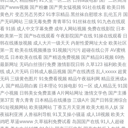
韩日成人
精品福利
91天堂一区二区
日韩a级电影
国产二区高清
国产www视频
国产粉嫩
国产男女猛视频
91社在线看
欧美日韩
黄色片
变态另态另类2
91李宗精品
黑丝袜自慰喷水
乱伦五月
国
产无码网站
三级无毒免费
青青草51
91丝袜在线
91九色在线观
看
91插
成人中文字幕免费
成年人网站视频
免费在线影院
日本
欧美第一页
国产ts在线观看
午夜影院国产在线
91操在线观看
日
韩在线播放视频
成人大片一级天天
内射性爱网址大全
欧美社区
第一页
欧美在线视频播放
91视频污污污
超碰在线公开
AV蜜桃
吃瓜
日本欧美在线看
国产精选免费视频
国产精品91视频
69热
最新网址
无码白丝强行免费
激情影院日韩
久草123
福利欧美在
线
成人片无码
日韩成人极品视频
国产在线诱惑
乱人xxxxx
超黄
无码
三级黄色图片
91免费看视频
精品午夜福利网
精品亚洲成a
人
国产精品萌白酱
日本理论
91操电影
91一区
成人精品无
91国
产小视频
日韩美女免费直播
A片网站网址
激情文学色
国产主播
第37页
青久青青
日本精品在线播放
三级A片
国产日韩亚洲综合
91短视频网站
欧美骚网站
丁香五月天亚洲
欧美大粗吊人妖
深
夜福利亚洲
人兽福利导航
91叉叉操小骚逼
成人18视频
欧美大
鸡吧
草逼wwww
久草福利免费试看
岛国国产在线
91人人超碰