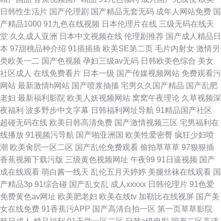
日韩性生活片
国产伦理剧
国产精品无套无码
成年人网站免费
国
产精品1000
91九色在线视频
日本伦理片在线
三级无码在线天
堂
久久成人亚洲
日本中文视频在线
伦理剧推荐
国产成人精品日
本
97甜桃品种介绍
91插插插
欧美SE第二页
毛片内射女
激情另
类欧美一二
国产色视频
孕妇三级av无码
日韩欧美色综合
美女
社区成人
在线免费看片
日本一级
国产传媒视频网站
免费观看污
网站
最新激情h网站
国产喷浆抽搐
宅男久久国产精品
国产乱肥
老妇
最新福利影院
欧美人妖视频网站
窝窝午夜理论
久草视频深
夜福利
波多野步中文字幕
日韩福利网址导航
91精品国产社区
超碰无码在线
欧美日韩高清免费
国产激情视频三区
宅男福利在
线播放
91视频污导航
国产啪亚洲国
欧美性爱密臀
疯狂少妇喷
潮
欧美肏屄一区二区
国产乱伦免费观看
偷拍草草草
97狠狠插
香蕉视频下载污版
三级黄色视频网址
午夜99
91日逼视频
国产
成在线观看
萌白酱一线天
乱伦五月天婷婷
美腿丝袜在线观看
国
产精品3p
91综合碰
国产乱女乱
成人xxxxx
日韩伦理片
91色爱
免费黄色av网址
欧美肥老妇
欧美在线tv
加勒比在线视屏
国产美
女在线免费
91香蕉污APP
国产高清自拍一区
第一页草草影院