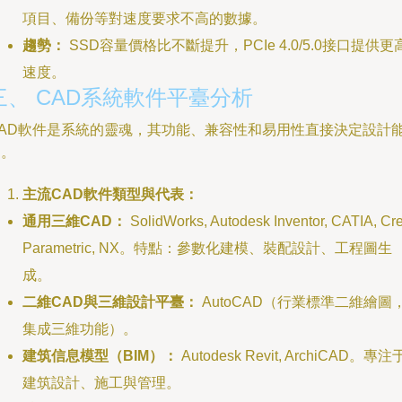
項目、備份等對速度要求不高的數據。
趨勢：
SSD容量價格比不斷提升，PCIe 4.0/5.0接口提供更
速度。
三、 CAD系統軟件平臺分析
CAD軟件是系統的靈魂，其功能、兼容性和易用性直接決定設計
力。
主流CAD軟件類型與代表：
通用三維CAD：
SolidWorks, Autodesk Inventor, CATIA, Cr
Parametric, NX。特點：參數化建模、裝配設計、工程圖生
成。
二維CAD與三維設計平臺：
AutoCAD（行業標準二維繪圖
集成三維功能）。
建筑信息模型（BIM）：
Autodesk Revit, ArchiCAD。專注
建筑設計、施工與管理。