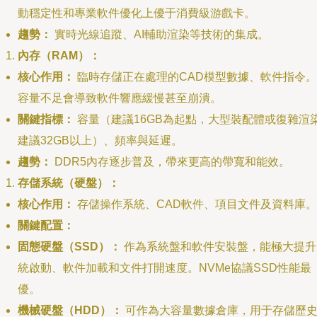
動穩定性和專業軟件優化上優于消費級游戲卡。
趨勢：
實時光線追蹤、AI輔助渲染等技術的集成。
內存（RAM）：
核心作用：
臨時存儲正在處理的CAD模型數據、軟件指令。
容量不足會導致軟件響應緩慢甚至崩潰。
關鍵指標：
容量（建議16GB為起點，大型裝配體或復雜渲
建議32GB以上）、頻率與延遲。
趨勢：
DDR5內存逐步普及，帶來更高的帶寬和能效。
存儲系統（硬盤）：
核心作用：
存儲操作系統、CAD軟件、項目文件及資料庫。
關鍵配置：
固態硬盤（SSD）：
作為系統盤和軟件安裝盤，能極大提升
統啟動、軟件加載和文件打開速度。NVMe協議SSD性能最
優。
機械硬盤（HDD）：
可作為大容量數據倉庫，用于存儲歷