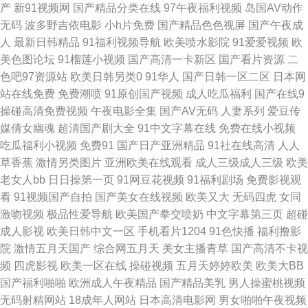
产
新91视频网
国产精品分类在线
97午夜福利视频
岛国AV动作
无码
波多野吉依电影
小h片免费
国产精品色色视屏
国产午夜成
久久草在线 人妖操伪娘 四虎色导航 在线51偷拍 91手机小视频 草草影院限制
人
最新日韩精品
91福利视频导航
欧美喷水影院
91爱爱视频
欧
美色图论坛
91榴莲小视频
国产高清一卡新区
国产看片资源
二
国产爱豆传媒A片 久草视频福利站 欧美日韩黑料 亚洲综合另类 超碰人妻人
色吧97资源站
欧美日韩另类0
91华人
国产日韩一区二区
日本网
站在线免费
免费潮喷
91原创国产视频
成人吃瓜福利
国产在线9
人上 久久欧美视频 日本AA片 亚洲日本视频 91中日在线 超碰欧美成人 国产
操碰高清免费视频
午夜电影全集
国产AV无码
人妻系列
爱豆传
媒倩女幽魂
超清国产剧大全
91中文字幕在线
免费在线小视频
亚洲日本 老司机亚洲天堂 日本韩国操逼 91导航视频 超碰V91在线 黄色视屏
吃瓜福利小视频
免费91
国产日产亚洲精品
91社在线高清
人人
草香蕉
激情另类图片
亚洲欧美在线观看
成人三级成人三级
欧美
观看一区 欧美丝袜性爱A片 污黄福利精品网页 91福利视频导航 俺去也最新
老女人bb
日日操第一页
91网豆花视频
91福利剧场
免费影视观
看
91视频国产自拍
国产美女在线视频
欧美又大
无码四虎
女同
国产屁屁第一页 欧美色图色99 婷婷综合五月天 91极速视频 超碰地址99 九
激吻视频
极品性爱导航
欧美国产拳交喷奶
中文字幕第三页
超碰
成人影视
欧美日韩中文一区
手机看片1204
91色快播
福利撸影
一传媒在线看 日本一品大道 亚洲a级 AV新网址 国产成人久草 青青操香蕉 97
院
激情五月天国产
综合网五月天
美女主播青草
国产高清不卡视
频
四虎影视
欧美一区在线
操碰视频
五月天婷婷欧美
欧美大BB
麻豆传媒国产 国产福利导航第 久久五月资源网 日韩AV看片网站 伊人AV电影
国产福利啪啪
欧洲成人午夜精品
国产精品美乳
男人操蜜桃视频
无码射精网站
18成年人网站
日本高清电影网
男女啪啪午夜视频