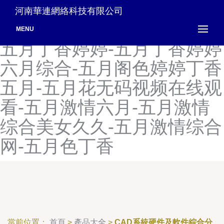
五月丁香六月婷婷国产视频-
河南華連網絡科技有限公司
五月丁香六月综合缴情在线-
MENU
五月丁香婷婷-五月丁香婷婷
六月综合-五月阁色婷婷丁香
五月-五月花无码视频在线观
看-五月激情六月-五月激情
综合美女久久-五月激情综合
网-五月色丁香
當前位置：
首頁
>
產品大全
>
CAD系統硬件及軟件綜合分