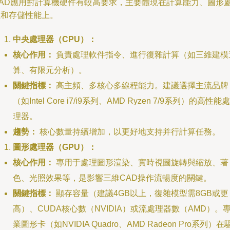
CAD應用對計算機硬件有較高要求，主要體現在計算能力、圖形
理和存儲性能上。
中央處理器（CPU）：
核心作用：
負責處理軟件指令、進行復雜計算（如三維建模
算、有限元分析）。
關鍵指標：
高主頻、多核心多線程能力。建議選擇主流品牌
（如Intel Core i7/i9系列、AMD Ryzen 7/9系列）的高性能處
理器。
趨勢：
核心數量持續增加，以更好地支持并行計算任務。
圖形處理器（GPU）：
核心作用：
專用于處理圖形渲染、實時視圖旋轉與縮放、著
色、光照效果等，是影響三維CAD操作流暢度的關鍵。
關鍵指標：
顯存容量（建議4GB以上，復雜模型需8GB或更
高）、CUDA核心數（NVIDIA）或流處理器數（AMD）。
業圖形卡（如NVIDIA Quadro、AMD Radeon Pro系列）在