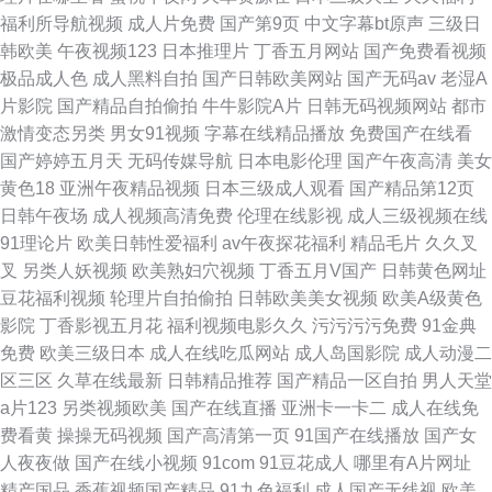
福利所导航视频
成人片免费
国产第9页
中文字幕bt原声
三级日
韩欧美
午夜视频123
日本推理片
丁香五月网站
国产免费看视频
极品成人色
成人黑料自拍
国产日韩欧美网站
国产无码av
老湿A
片影院
国产精品自拍偷拍
牛牛影院A片
日韩无码视频网站
都市
激情变态另类
男女91视频
字幕在线精品播放
免费国产在线看
国产婷婷五月天
无码传媒导航
日本电影伦理
国产午夜高清
美女
黄色18
亚洲午夜精品视频
日本三级成人观看
国产精品第12页
日韩午夜场
成人视频高清免费
伦理在线影视
成人三级视频在线
91理论片
欧美日韩性爱福利
av午夜探花福利
精品毛片
久久叉
叉
另类人妖视频
欧美熟妇穴视频
丁香五月V国产
日韩黄色网址
豆花福利视频
轮理片自拍偷拍
日韩欧美美女视频
欧美A级黄色
影院
丁香影视五月花
福利视频电影久久
污污污污免费
91金典
免费
欧美三级日本
成人在线吃瓜网站
成人岛国影院
成人动漫二
区三区
久草在线最新
日韩精品推荐
国产精品一区自拍
男人天堂
a片123
另类视频欧美
国产在线直播
亚洲卡一卡二
成人在线免
费看黄
操操无码视频
国产高清第一页
91国产在线播放
国产女
人夜夜做
国产在线小视频
91com
91豆花成人
哪里有A片网址
精产国品
香蕉视频国产精品
91九色福利
成人国产无线视
欧美