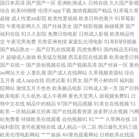
国日本高清
国产国产一区
亚洲欧洲成人
日韩在线
久久国产影视
综合
欧美69潮喷
伦理片app下载
激情视频国产精品
91草莓久草
91论坛 久草黄色网 日本三级网站 午夜不卡三级网站 伊人久久大香 肏逼社区
超碰
成人性爱aa影院
欧美性爱插插
欧美日韩色黄片
91草莓影
院
午夜电影网久久
国产丝袜美女
国产精彩视频
操碰视屏
国产
国产人人操人人 欧美日韩夫妻国产 婷婷自拍网 尤物自拍成人 91蜜臀人妻 第
福利在线
91久久影院
免费日韩电影
日韩成人影视
欧美精品性
交
午夜宅男免费
另类亚洲色情
家庭乱伦理电影
91草B草B视频
一福利在线导航 韩黄AA免费 欧美另类第一区 人人妻人人摸 熟女黑丝足交 最
国产精品熟女一
国产巨乳在线观看
四虎免费91
国内精品无码短
片
超碰成人操操
欧美猛交视频
西瓜影院在线观看
欧美做受日韩
新91在线视频 草草浮力影院线 丁香五月天狠狠撸 韩日一区二区三卡 免费观
国产在线一
国产原创视频在线
国产视频高清
国产丝袜一区
黄色
av网址大全
人妻乱视
国产成人在线网站
久草视频资源站
综合
看91看片 日韩成人精品网站 亚洲福利喷水 97尤物视频网站 东方色图一区二
五月香
成人app在线
四虎试看
91男女
国产男小鲜肉同
福利影
院网站
激情五月天色色
欧美极品电影
日韩成人第一页
国产日韩
区 九九在线资源网站 色婷婷成人网站 51私拍 97久久超碰 超碰人妇 户外露
欧美电影
久久机热
成人午夜网
黄色天堂男人
操视频免费91
日
韩中文在线
精品中的精品
97国产精品视频
91美女在线视频
51
出 老司机网址 人人摸人人摸 91n小视频 99热狼人 成人网视频 韩日色图 久
欧美
一区精品麻豆经典
国产在线观看资源
波多野洁衣视频
污网
站免费看
特级欧美在线观看
自拍视频91
91艹艹
久草网在线
18
久神马6 欧美下面网站内射 伊人久久艹 91网站链接 成人性爱午夜剧场 韩国
福利影院
老司机蜜桃在线
成人精品一区二区
韩日爆乳无码三级
欧美伦理电影网站
艹艹操操
AV黄色观看网站
日韩欧美在线国
三级视频网站 人人操人人摸 午夜少妇秀场Av 91福利微拍导航 浮力久久影院