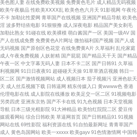
美色图人妻
在线免费欧美视频
免费黄色毛片
成人精品无码视频
欧美午夜极品
性欧美ⅩⅩⅩⅩ乱
欧美色色六月天
91影视网
午夜伦
美女的a片 久久香港大香蕉 人人摸人人摸 五月丁香婷婷成人 3级片网址 91在
不卡
加勒比性爱网
青草国产在线视频
亚洲国产精品导航
欧美色
淫
波多野结依电影
91狠狠撸
成人深夜电影
精品国产美女剃毛
现免费网站 操碰视频 国产三级片视频 男女靠逼国产 日本成人H片 午夜香蕉
加勒比熟女
91碰在线
欧美裸模
萌白酱国产一区
美国一级AV
国
产人在线成免费
免费黄色A片网址
微拍福利国产视频
国产人成
福利视频 AV超碰导航 成人AV资源 激情四方色播 免费看a的网址 日韩精品免
无码视频
国产原创区色花堂
在线免费黄A片
久草福利
乱伦家庭
成人午夜免费视频
人妖射精
国产屁屁
国产精品天干天
国产精品
费观看 亚洲天堂色网站 91精品亚洲 91丝袜拍拍 韩国伊人网 欧美另类第34
午夜一区
中文字幕无码人妻
日本不卡二区
国产日韩91
久草福
利视频网
91日日夜夜91
超碰碰天天操
91草草酒店视频
韩日一
页 亚洲性爱另类 91蜜臀在线观看 wwww色鬼 国产精品大猫AV 极品毛片 欧
区二区
国产激情视频网站
成人视频日本
茄子视频污
亚洲色欲天
天
成人丝瓜视频下载
日韩逼网
精东传媒入口
黄wwww色
香港
美另类人与兽 色色五月天 亚洲色123 91视频视频 AV性爱网页 国产福利夜
伦理电影在线
成人影院在线播放
欧美足交一区二区
91视频电影
另类四虎
亚洲东京热
国产不卡在线
91九色视频
日本天堂视频
精品91网 另类理论影视 欧美下面网站内射 日韩第1页 制服中文丝 91最新 超
导航
日本三级光棍影院
91大神精品
欧美怡红院院二区
爱豆传
媒观看网站
综合日韩欧美
草逼网首页
国产日韩精品91
91视频
碰人妻人人操 激情四方色播 蜜臀性爱自拍 国产1区2区3区 男人网站 日韩国
网站在线
69性影院
福利资源在线
91自拍最新网址
青青草国产
成人
黄色岛国网站
欧美一xxxxx
欧美gayv
91色情激情网
中国韩
产在线 婷婷五月天777 18免费观看 99热这里有精品 大香蕉网伊人 国产在线