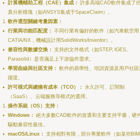
計算機輔助工程（CAE）集成：
許多高端CAD軟件集成了
真分析模塊（如ANSYS集成于SpaceClaim）。
軟件選型關鍵考量因素：
行業與功能匹配度：
不同行業有偏好的軟件（如汽車航空用
CATIA/NX，機械設計用SolidWorks/Inventor）。
兼容性與數據交換：
支持的文件格式（如STEP, IGES,
Parasolid）是否滿足上下游協作需求。
學習曲線與社區支持：
軟件的易學性、培訓資源及用戶社區
躍度。
許可模式與總擁有成本（TCO）：
永久許可、訂閱制
（SaaS）、云端服務等模式的選擇。
操作系統（OS）支持：
Windows：
絕大多數CAD軟件的首選和主要支持平臺，硬
驅動兼容性最佳。
macOS/Linux：
支持相對有限，部分專業軟件（如某些BIM