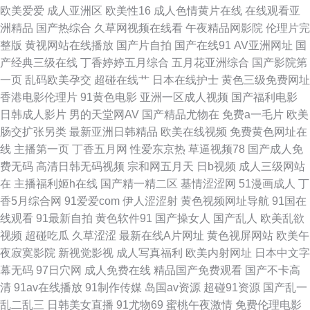
机V 99re大香蕉 国产黄色免费电影 青娱乐91豆花 宅男爆菊精品在线 草逼免
欧美爱爱
成人亚洲区
欧美性16
成人色情黄片在线
在线观看亚
洲精品
国产热综合
久草网视频在线看
午夜精品网影院
伦理片完
费视频 海角传媒AV 欧美妇岳淫伦视频 亚州日韩欧美 91在线资源视频 国产
整版
黄视网站在线播放
国产片自拍
国产在线91
AV亚洲网址
国
产经典三级在线
丁香婷婷五月综合
五月花亚洲综合
国产影院第
AV色色 青青草导航 51国产视频 超碰日韩在线 久草加勒比 青青草视频污 性
一页
乱码欧美孕交
超碰在线艹
日本在线护士
黄色三级免费网址
香港电影伦理片
91黄色电影
亚洲一区成人视频
国产福利电影
爱AV性爱网 91一区二区 福利内射官网 老司机性爰视频 天天干天天爽 超碰
日韩成人影片
男的天堂网AV
国产精品尤物在
免费a一毛片
欧美
肠交扩张另类
最新亚洲日韩精品
欧美在线视频
免费黄色网址在
98 另类AV激情 五月婷婷色情 91网页在线版 东京热色影视 久热大香蕉 日韩
线
主播第一页
丁香五月网
性爱东京热
草逼视频78
国产成人免
费无码
高清日韩无码视频
宗和网五月天
日b视频
成人三级网站
无码影城 91看片免费网站 成人自慰网站香蕉 欧美A片大香蕉 性综合网 操逼
在
主播福利姬h在线
国产精一精二区
基情涩涩网
51漫画成人
丁
香5月综合网
91爱爱com
伊人涩涩射
黄色视频网址导航
91国在
av资源导航 九九久久香蕉草 日韩成人性交 伊人久久国产视频 av性爱片 国产
线观看
91最新自拍
黄色软件91
国产操女人
国产乱人
欧美乱欲
视频
超碰吃瓜
久草涩涩
最新在线A片网址
黄色视屏网站
欧美午
看mv人人 欧美成人性爱网站 伊人久久黑料 超碰伊人久久 蜜臀综合91色 四
夜寂寞影院
新视觉影视
成人写真福利
欧美内射网址
日本中文字
幕无码
97日穴网
成人免费在线
精品国产免费观看
国产不卡高
虎毛影院毛片 91全国精品 豆花人人色 美女十次啦色 天天艹艹 91视频工厂
清
91av在线播放
91制作传媒
岛国av资源
超碰91资源
国产乱一
乱二乱三
日韩美女直播
91尤物69
蜜桃午夜激情
免费伦理电影