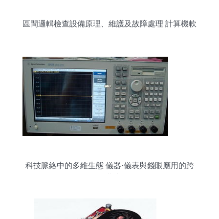
區間邏輯檢查設備原理、維護及故障處理 計算機軟
硬件及外圍設備視角
科技脈絡中的多維生態 儀器·儀表與錢眼應用的跨
界共生