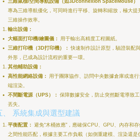
三維鼠標/空間導航設備（如3Dconnexion SpaceMouse）
專為三維導航優化，可同時進行平移、旋轉和縮放，極大提
三維操作效率。
輸出設備：
大幅面打印機/繪圖儀：
用于輸出高精度工程圖紙。
三維打印機（3D打印機）：
快速制作設計原型，驗證裝配
外形，已成為設計流程的重要一環。
其他輔助設備：
高性能網絡設備：
用于團隊協作、訪問中央數據倉庫或進行
端渲染。
不間斷電源（UPS）：
保障數據安全，防止突然斷電導致工
丟失。
五、 系統集成與選型建議
平衡配置：
避免“木桶效應”，應確保CPU、GPU、內存和存
之間性能匹配，根據主要工作負載（如側重建模、渲染還是