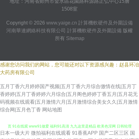
地址：河南省鄭州市金水區花園路科源路正弘中心15層
1508室
Copyright © 2026
www.yaige.cn
計算機軟硬件及外圍設備
河南華連網絡科技有限公司
計算機軟硬件及外圍設備
版權
所有
Sitemap
感谢您访问我们的网站，您可能还对以下资源感兴趣：赵县环冶
大药房有限公司
五月丁香六月婷婷国产视频|五月丁香六月综合缴情在线|五月丁
香婷婷|五月丁香婷婷六月综合|五月阁色婷婷丁香五月|五月花无
码视频在线观看|五月激情六月|五月激情综合美女久久|五月激情
综合网|五月色丁香
网站地图
日本一级大片
微拍福利在线观看
91香蕉APP
国产二区三区
国
韩国免费AV网 av网址导航入口 丝袜美脚五月天 亚州成人网站在线 91TV网