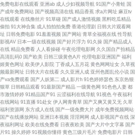
97超碰论坛 成人剧场 国语对白在线播放 蜜桃91精品 午夜少妇 97色亚洲 国
免费电影在线观看
亚洲ab
成人少妇视频导航
91国产小青蛙
国
产成年免费网站
国产视频高清在线
精品香蕉
求a片网址
麻豆tv
产日韩精品欧美 免费观看91视频 日韩激情色图 亚洲视频一区91 97超碰人妻
在线观看
在线撸丝片
91草碰
国产成人激情视频
黑料吃瓜精品
偷拍
91大神合集
成人拍拍拍免费
香港伦理剧
日韩大片观看网
在线 成人免费观看视频 激情影音播放综合 日韩精品福利网址 91处女视频 超
址
日韩免费电影
91羞羞视频
国产网站
青草全福视在线
性导航
影视AV
日本一级在线视频
国产好片浮力
91久操
国产精品成人
碰97国产 韩国理论午夜 欧美专区一区 午夜AV剧院 91自都在线 丁香九月大
在线
精品免费看
人人看操碰
午夜伦理电影网
久久国自产拍精品
高清乱码0
国产欧美
日韩三级黄色A片
伦理电影亚洲国产
福利
香蕉 久草99 日逼国产视频 91夫妻大香蕉 超碰在线免费97 韩国无码成人 欧
姬黄色网址
欧美伊人影院
丁香成人五月花
黄色网网址女
久草视
频最新网址
日韩大片在线看
久久亚洲人成
亚州色图乱伦小说
国
美一区免费 午夜福利a毛片 91视频社区 超碰热99 精品人vv 青草青草 最新
产va免费观看
国产人妖第二
成人影片h
91色婷婷瑟色
东京热狠
狠草
日韩精品观看
91最新国产精品
一级黄色网
91色色人妻
都
AV在线 草草福利视频导航 黑料自拍网 欧美setu 色图专区区 宅福利白浆 A片
市激情婷婷
91精品国产91
云涩福利在线导航
91视色
午夜福利
在线网站
91直播
91处女
伊人网青青草
国产又爽又黄又无
久草
网页 海角社区亚瑟 欧美人妖另类 神马黄色影院 www九九热 激情伊人22 日
福利资源网
东方成人在线
国产一级免费大片
成年免费视频网站
国产在线播放网站
亚洲日本视频
淫淫网网
成人影视国产在线
深
本毛荣荣 91网站黄 东京热15p 久久草国产 日本高清视频网站 亚洲影院老司
夜福利网址
欧美在线免费看
日夜夜欧美
国产大片中文字幕
国产
片91
操久婷婷
91视频你懂得
黄色三级片毛片
免费电影片
日韩