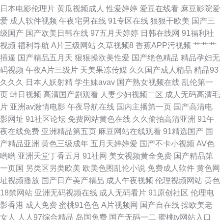
国产不卡电影 日韩色站导航 豆花看片 欧美性爱www 中日韩精品一二三 豆花
日本电影伦理片
黄瓜视频成人
性爱婷婷
爱豆在线看
麻豆影院爱
爱
成人软件视频
午夜宅男在线
91专区在线
狠狠干欧美
国产三
影院天天吃瓜 欧美专区一区 亚洲色情传媒电影 超碰久在线 久久成人资源网
级国产
国产欧美日韩在线
97五月天婷婷
日韩在线网
91福利社
视频
福利导航
A片三级网站
久草视频8
香蕉APP污视频
艹艹艹
在线播放成人网站 国产内射性爱 欧美激情rp
插逼
国产精品五月天
狠狠操欧美性爱
国产绝色精品
精品孕妇无
码视频
午夜A片三级片
天美果冻传媒
久久国产成人精品
精品93
久久久
日本人妖射精
学生妹avav
国产熟女视频在线
乱伦第一
页
韩日视频
高清国产剧观看
人妻少妇视频二区
成人无码高清毛
片
亚洲av激情电影
午夜导航在线
国内主播第一页
国产高清电
影网址
91社区论坛
免费网站黄色在线
久久偷拍高清亚洲
91午
夜在线免费
亚洲精品第五页
麻豆网站在线观看
91精选国产
国
产精品亚洲
黄色三级成年
五月天婷婷爱
国产不卡小视频
AV色
哟哟
亚洲天堂丁香五月
91社网
美女视频黄全免费
国产精品第
一页国
另类区另类欧美
欧美色图乱伦小说
免费成人软件
黄色网
址视频播放
国产日产美产精品
成人午夜视频
伦理视频网站
黄色
18禁网站
亚洲无码视频在线
成人无码看片
91原创社区
伦理电
影香港
成人免费
蜜桃91色色
A片视频网
国产自在线
操欧美老
女人
人人97综合精品
岛国免费
国产无码一二
蜜桃tv网站入口