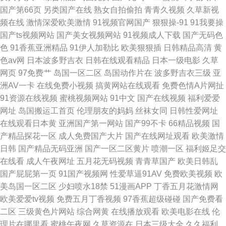
国产第66页
另类国产在线
熟女自拍偷拍
青青久视频
久草新视
频在线
激情深爱欧美激情
91视频官网国产
狠狠操-91
91我要操
国产ts视频网站
国产美女视频网站
91视频成人下载
国产无码色
色
91香蕉亚洲精品
91伊人加勒比
欧美狠狠插
日韩精品高清
黄
色av网
日本波多野吉衣
日韩在线观看精品
日本一级电影
久草
网页
97免费艹
岛国一区二区
岛国动作片在
波多野吉衣三级
亚
洲AV一卡
在线免费小视频
搞黄网站在线观看
免费色情A片网扯
91资源在线视频
蜜桃视频网站
91中文
国产在线视频
福利爱爱
网址
岛国搬运工首页
伦理朋友的妈妈
丝袜女同
日韩性爱网址
在线观看日本黄
亚洲国产第一网站
国产99不卡
66精品视频
国
产精品探花一区
成人免费国产大片
国产在线网址观看
欧美激情
日韩
国产精品无码亚洲
国产一区二区黄片
喷潮一区
福利姬足交
在线看
成人午夜网址
五月花无码视频
青青草国产
欧美日韩乱
国产屁屁第一页
91国产视频网
性爱草逼91AV
免费欧美视频
欧
美岛国一区二区
少妇喷水18禁
51漫画APP
丁香五月花激情网
欧美爱爱tv视频
免费五月丁香视频
97香蕉超级碰碰
国产免费看
二区
三级黄色片网站
综合网黄
在线播放观看
欧美电影在线
伦
理片在哪里看
蜜桃午夜网
久草资源在
日本三级大全
久久福利