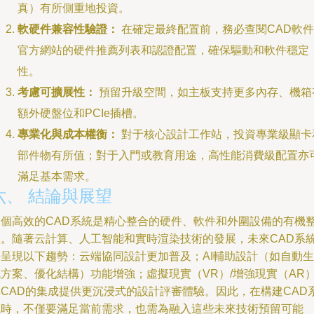
真）有所側重地投資。
軟硬件兼容性驗證：
在確定最終配置前，務必查閱CAD軟件
官方網站的硬件推薦列表和認證配置，確保驅動和軟件穩定
性。
考慮可擴展性：
預留升級空間，如主板支持更多內存、機箱
額外硬盤位和PCIe插槽。
專業化與成本權衡：
對于核心設計工作站，投資專業級顯卡
部件物有所值；對于入門或教育用途，高性能消費級配置亦
滿足基本需求。
六、 結論與展望
一個高效的CAD系統是精心整合的硬件、軟件和外圍設備的有機
體。隨著云計算、人工智能和實時渲染技術的發展，未來CAD系
將呈現以下趨勢：云端協同設計更加普及；AI輔助設計（如自動生
成方案、優化結構）功能增強；虛擬現實（VR）/增強現實（AR
與CAD的集成提供更沉浸式的設計評審體驗。因此，在構建CAD
統時，不僅要滿足當前需求，也需為融入這些未來技術預留可能