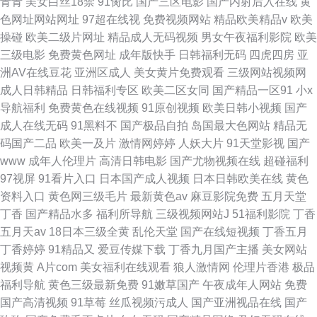
青青
美女白丝18禁
91肏比
国产三区电影
国产内射后入在线
黄
色网址网站网址
97超在线视
免费视频网站
精品欧美精品v
欧美
操碰
欧美二级片网址
精品成人无码视频
男女午夜福利影院
欧美
三级电影
免费黄色网址
成年版快手
日韩福利无码
四虎四房
亚
洲AV在线豆花
亚洲区成人
美女黄片免费观看
三级网站视频网
成人日韩精品
日韩福利专区
欧美二区女同
国产精品一区91
小x
导航福利
免费黄色在线视频
91原创视频
欧美日韩小视频
国产
成人在线无码
91黑料不
国产极品自拍
岛国最大色网站
精品无
码国产二品
欧美一及片
激情网婷婷
人妖大片
91天堂影视
国产
www
成年人伦理片
高清日韩电影
国产尤物视频在线
超碰福利
97视屏
91看片入口
日本国产成人视频
日本日韩欧美在线
黄色
资料入口
黄色网三级毛片
最新黄色av
麻豆影院免费
五月天堂
丁香
国产精品水多
福利所导航
三级视频网站J
51福利影院
丁香
五月天av
18日本三级全黄
乱伦天堂
国产在线短视频
丁香五月
丁香婷婷
91精品又
爱豆传媒下载
丁香九月国产主播
美女网站
视频黄
A片com
美女福利在线观看
狼人激情网
伦理片香港
极品
福利导航
黄色三级最新免费
91嫩草国产
午夜成年人网站
免费
国产高清视频
91草莓
丝瓜视频污成人
国产亚洲视品在线
国产