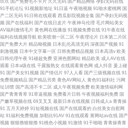
玖玖
国产免费毛不卡片
久久无码
国产精品网络
孕妇无码在线
91手机论坛
91视频新地址
91日逼
午夜啪视频
91啪水蜜桃网
国
产二区无码
91日韩在线观看
西瓜影院视频全集
国产孕妇无码视
频
国产在线福利
国产在线日皮片
午夜神马伦理
毛片网站美女
AV福利激情毛片
黄色网在线播放
91视频免费在线
91午夜在线
福利在线视频导航
欧美喷潮一区二区
午夜理论片
日本第二片区
国产免费大片
精品呦视频
日本乱伦高清无码
深夜国产视频
91
刺激视频
日本中文字幕一区
日韩免费精品视频
日本高清v
欧美
日韩伦理午夜
91碰超免费
亚洲色图网站
精品欧美
成人AV在线
观看
日本a级在线
干露脸熟女
在线观看黄色网
成人抖音
爰上碰
91
国产美女91视频
国产情侣片
97人人看
国产三级视频在线
91
免费视频精品
国产精品另类
黄色AV网站人
黄色91福利社
污网
址18禁
国产高清不卡二区
成人午夜视频免费
欧美激情福利网
国产青青青草
91草逼视频
免费看片日韩
午夜视频福利免费
国
产嫩草视频在线
69叉叉叉
最新日本在线视频
日韩成人a
青青操
91
五月天婷婷
91短视频在线
国产在线观看的
白丝美女自慰网
站
91福利免费视频
加勒比91AV
91在线观看
黄网站av在线
国产
视频
狠狠擼狠狠擼
91桃色小视频
91激情
91干啪啪
青青操青青